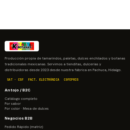
Producción propia de tamarindos, paletas, dulces enchilados y botanas
tradicionales mexicanas. Servimos a tienditas, dulcerías y
distribuidoras desde 2023 desde nuestra fábrica en Pachuca, Hidalgo.
SAT · CSF
FACT. ELECTRÓNICA
COFEPRIS
Antojo / B2C
Catálogo completo
Por sabor
Por color · Mesa de dulces
Negocios B2B
Pedido Rápido (matriz)