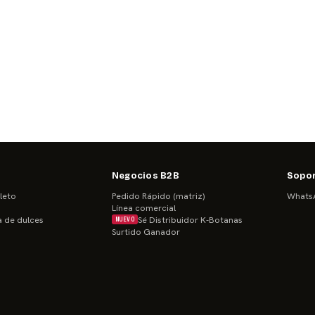
Negocios B2B
Sopo
leto
Pedido Rápido (matriz)
WhatsA
Línea comercial
a de dulces
Sé Distribuidor K-Botanas
NUEVO
Surtido Ganador