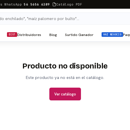
as WhatsApp
56 5656 6389
Catálogo PDF
Distribuidores
Blog
Surtido Ganador
Paq
DIST
HAZ NEGOCIO
Producto no disponible
Este producto ya no está en el catálogo.
Ver catálogo