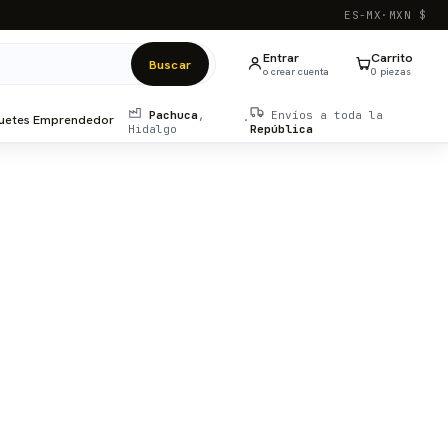
ES-MX
·
MXN $
Entrar
Carrito
Buscar
o crear cuenta
0
pieza
s
Pachuca
,
Envíos a toda la
uetes Emprendedor
·
Hidalgo
República