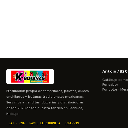
Antojo / B2C
Catálogo comp
Por sabor
Por color · Mes
Producción propia de tamarindos, paletas, dulces
enchilados y botanas tradicionales mexicanas.
Servimos a tienditas, dulcerías y distribuidoras
desde 2023 desde nuestra fábrica en Pachuca,
Hidalgo.
SAT · CSF
FACT. ELECTRÓNICA
COFEPRIS