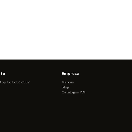
rte
Empresa
pp 56 5656 6389
Marcas
Blog
Catálogos PDF