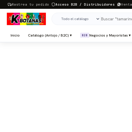
Rastrea tu pedido
Acceso B2B / Distribuidores
Vent
Inicio
Catálogo (Antojo / B2C) ▾
Negocios y Mayoristas ▾
B2B