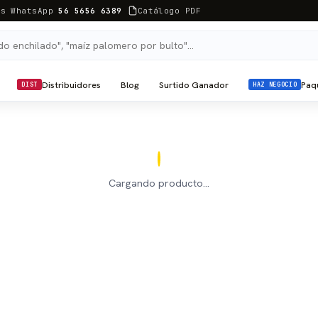
as WhatsApp
56 5656 6389
Catálogo PDF
Distribuidores
Blog
Surtido Ganador
Paq
DIST
HAZ NEGOCIO
Cargando producto…