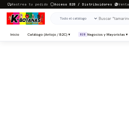
Rastrea tu pedido
Acceso B2B / Distribuidores
Vent
Inicio
Catálogo (Antojo / B2C) ▾
Negocios y Mayoristas ▾
B2B