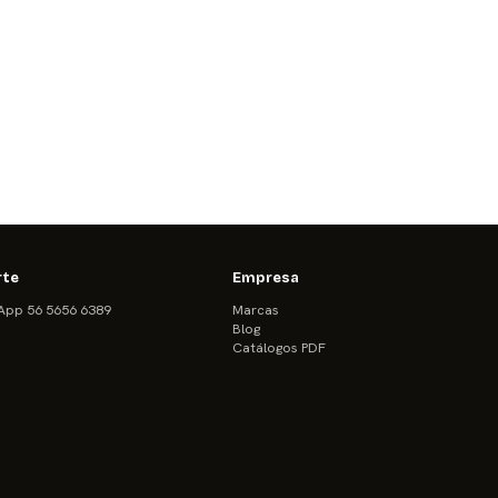
rte
Empresa
pp 56 5656 6389
Marcas
Blog
Catálogos PDF