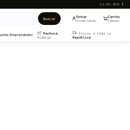
ES-MX
·
MXN $
Entrar
Carrito
Buscar
o crear cuenta
0
pieza
s
Pachuca
,
Envíos a toda la
uetes Emprendedor
·
Hidalgo
República