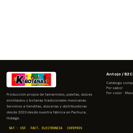
Antojo / B2C
Catálogo comp
Por sabor
Por color · Mes
Producción propia de tamarindos, paletas, dulces
enchilados y botanas tradicionales mexicanas.
Servimos a tienditas, dulcerías y distribuidoras
desde 2023 desde nuestra fábrica en Pachuca,
Hidalgo.
SAT · CSF
FACT. ELECTRÓNICA
COFEPRIS